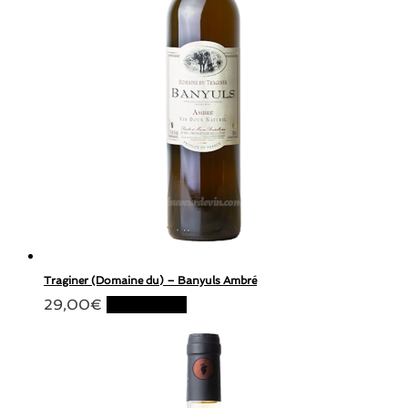
Traginer (Domaine du) – Banyuls Ambré
29,00
€
Lire la suite