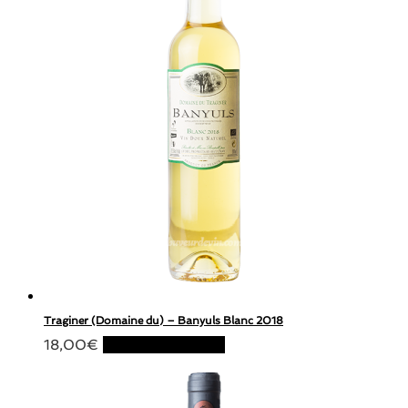
Traginer (Domaine du) – Banyuls Blanc 2018
18,00
€
Ajouter au panier