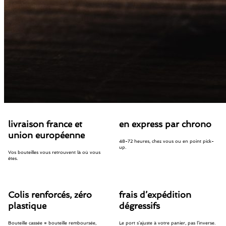
livraison france et
en express par chrono
union européenne
48-72 heures, chez vous ou en point pick-
up.
Vos bouteilles vous retrouvent là où vous
êtes.
Colis renforcés, zéro
frais d’expédition
plastique
dégressifs
Bouteille cassée = bouteille remboursée,
Le port s’ajuste à votre panier, pas l’inverse.