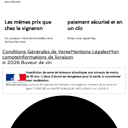
sans discuter.
Les mêmes prix que
paiement sécurisé et en
chez le vigneron
un clic
Ou presque. Même les bouteilles rares.
Stripe, Link, Apple Pay.
Surtout les rares.
Conditions Générales de Vente
Mentions Légales
Mon
compte
Informations de livraison
©
2026 Buveur de vin
Interdiction de vente de boissons alcooliques aux mineurs de moins
de 18 ans. L’abus d’alcool est dangereux pour la santé, à consommer
avec modération.
La preuve de majorité de l’acheteur est exigée au moment de la vente en
ligne. CODE DE LA SANTÉ PUBLIQUE, ART.L.3342-1 et L.3353-3