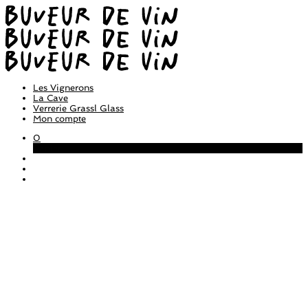
Les Vignerons
La Cave
Verrerie Grassl Glass
Mon compte
0
Panier