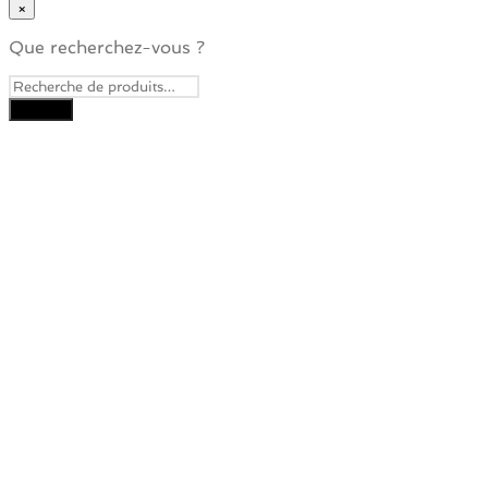
×
Que recherchez-vous ?
Close
this
module
Je veux recevoir la
Newsletter