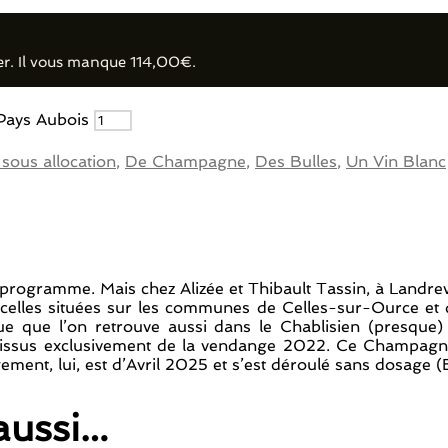
er. Il vous manque
114,00
€
.
 Pays Aubois
 sous allocation
,
De Champagne
,
Des Bulles
,
Un Vin Blanc
programme. Mais chez Alizée et Thibault Tassin, à Landrev
celles situées sur les communes de Celles-sur-Ource et 
ue que l’on retrouve aussi dans le Chablisien (presque) 
ins issus exclusivement de la vendange 2022. Ce Champagne 
ment, lui, est d’Avril 2025 et s’est déroulé sans dosage (B
aussi…