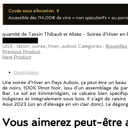
Cuvée sous allocation 🍷
Accessible dès
114,00
€
de vins « non spéculatifs » au pani
quantité de Tassin Thibault et Alizée - Soirée d’Hiver en
Ajouter au panier
UGS :
tassin_soirée_hiver_aubois
Catégories :
Bouteilles
Previous Product
Next Product
Description
Une soirée d’Hiver en Pays Aubois, ça peut être un beau 
de noirs, 100% Pinot Noir, issu d’un assemblage de par
Bar. Le sol est kimméridgien, ce calcaire bien spécifiq
indigènes et intégralement sous bois. Il s’agit de rais
Aout 2023 (un an d’élevage en vin clair donc). Le dégorge
Vous aimerez peut-être 