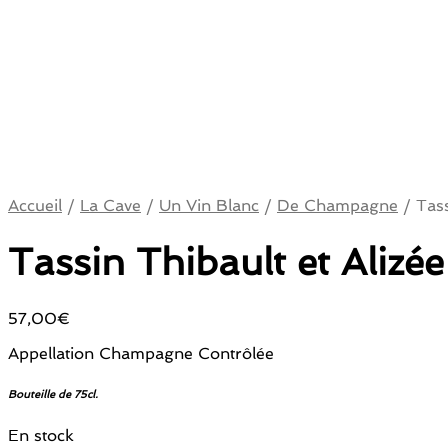
Accueil
/
La Cave
/
Un Vin Blanc
/
De Champagne
/
Tass
Tassin Thibault et Alizé
57,00
€
Appellation Champagne Contrôlée
Bouteille de 75cl.
En stock