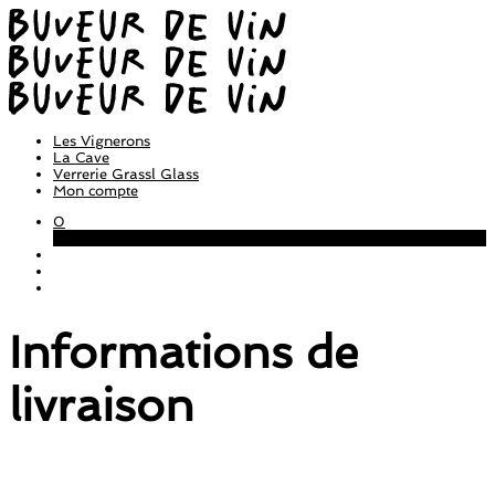
Les Vignerons
La Cave
Verrerie Grassl Glass
Mon compte
0
Panier
Informations de
livraison