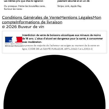
Les mêmes prix que chez le vigneron
paiement sécurisé et en un clic
Ou presque. Même les bouteilles rares.
Stripe, Link, Apple Pay.
Surtout les rares.
Conditions Générales de Vente
Mentions Légales
Mon
compte
Informations de livraison
©
2026 Buveur de vin
Interdiction de vente de boissons alcooliques aux mineurs de moins
de 18 ans. L’abus d’alcool est dangereux pour la santé, à consommer
avec modération.
La preuve de majorité de l’acheteur est exigée au moment de la vente en
ligne. CODE DE LA SANTÉ PUBLIQUE, ART.L.3342-1 et L.3353-3