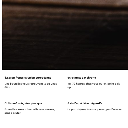
livraison france et union européenne
en express par chrono
Vos bouteilles vous retrouvent là où vous
48-72 heures, chez vous ou en point pick-
êtes.
up.
Colis renforcés, zéro plastique
frais d’expédition dégressifs
Bouteille cassée = bouteille remboursée,
Le port s’ajuste à votre panier, pas l’inverse.
sans discuter.