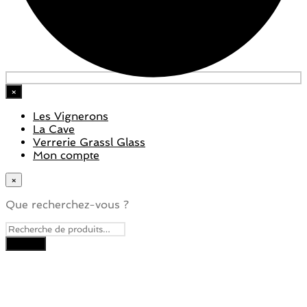
×
Les Vignerons
La Cave
Verrerie Grassl Glass
Mon compte
×
Que recherchez-vous ?
Close
this
module