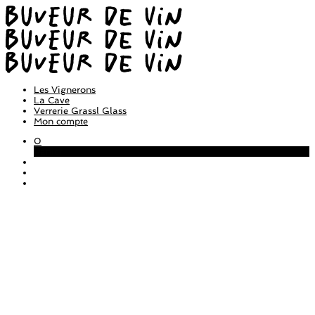
Les Vignerons
La Cave
Verrerie Grassl Glass
Mon compte
0
Panier