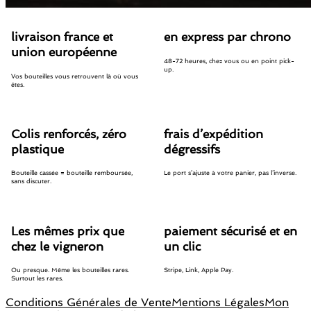
livraison france et
en express par chrono
union européenne
48-72 heures, chez vous ou en point pick-
up.
Vos bouteilles vous retrouvent là où vous
êtes.
Colis renforcés, zéro
frais d’expédition
plastique
dégressifs
Bouteille cassée = bouteille remboursée,
Le port s’ajuste à votre panier, pas l’inverse.
sans discuter.
Les mêmes prix que
paiement sécurisé et en
chez le vigneron
un clic
Ou presque. Même les bouteilles rares.
Stripe, Link, Apple Pay.
Surtout les rares.
Conditions Générales de Vente
Mentions Légales
Mon