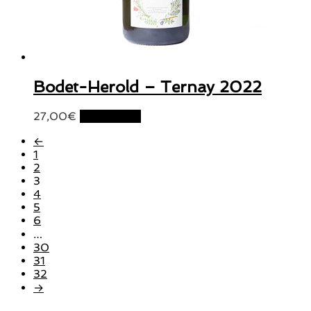
Bodet-Herold – Ternay 2022
27,00
€
Lire la suite
←
1
2
3
4
5
6
…
30
31
32
→