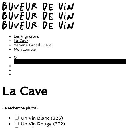
Les Vignerons
La Cave
Verrerie Grassl Glass
Mon compte
0
Panier
La Cave
Je recherche plutôt :
Un Vin Blanc
(325)
Un Vin Rouge
(372)