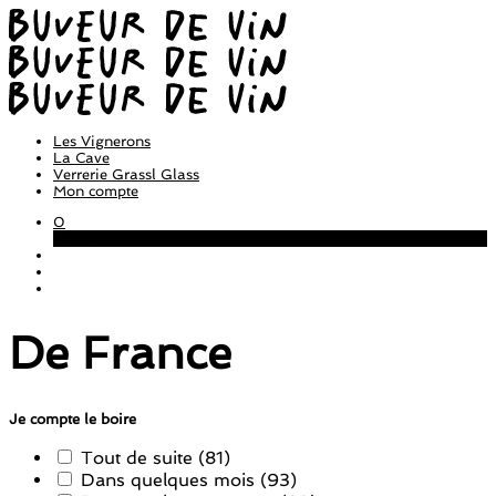
Les Vignerons
La Cave
Verrerie Grassl Glass
Mon compte
0
Panier
De France
Je compte le boire
Tout de suite
(81)
Dans quelques mois
(93)