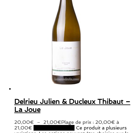
Delrieu Julien & Ducleux Thibaut –
La Joue
20,00
€
–
21,00
€
Plage de prix : 20,00€ à
21,00€
Choix des options
Ce produit a plusieurs