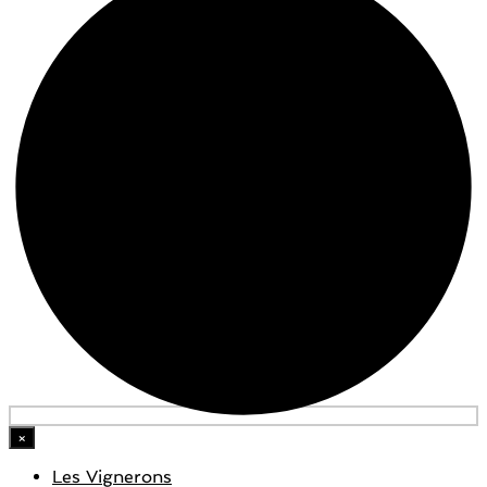
×
Les Vignerons