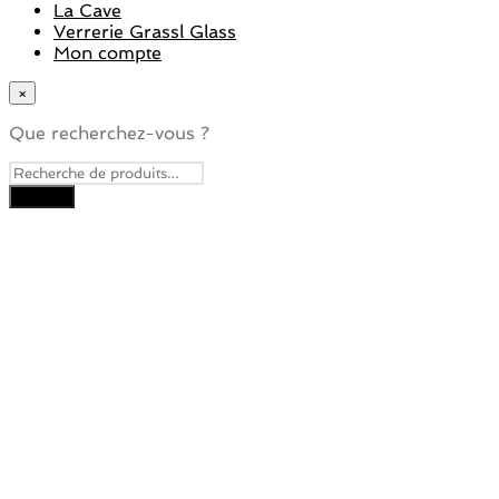
La Cave
Verrerie Grassl Glass
Mon compte
×
Que recherchez-vous ?
Close
this
module
Je veux recevoir la