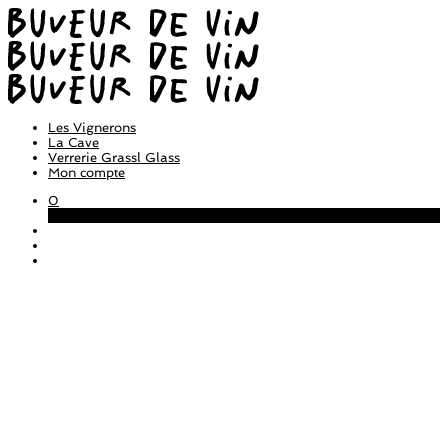
Les Vignerons
La Cave
Verrerie Grassl Glass
Mon compte
0
Panier