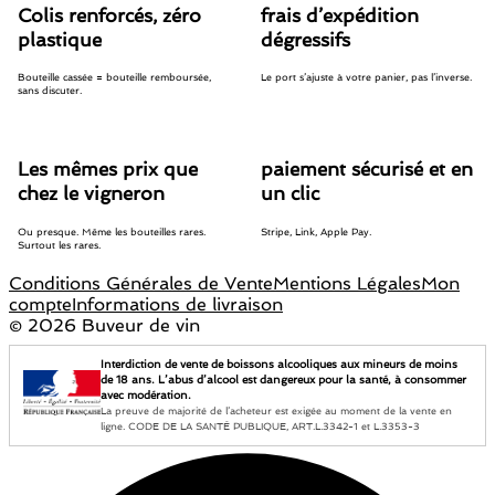
Colis renforcés, zéro
frais d’expédition
plastique
dégressifs
Bouteille cassée = bouteille remboursée,
Le port s’ajuste à votre panier, pas l’inverse.
sans discuter.
Les mêmes prix que
paiement sécurisé et en
chez le vigneron
un clic
Ou presque. Même les bouteilles rares.
Stripe, Link, Apple Pay.
Surtout les rares.
Conditions Générales de Vente
Mentions Légales
Mon
compte
Informations de livraison
©
2026 Buveur de vin
Interdiction de vente de boissons alcooliques aux mineurs de moins
de 18 ans. L’abus d’alcool est dangereux pour la santé, à consommer
avec modération.
La preuve de majorité de l’acheteur est exigée au moment de la vente en
ligne. CODE DE LA SANTÉ PUBLIQUE, ART.L.3342-1 et L.3353-3