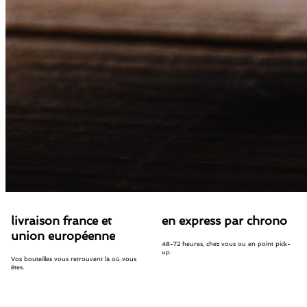
livraison france et
en express par chrono
union européenne
48-72 heures, chez vous ou en point pick-
up.
Vos bouteilles vous retrouvent là où vous
êtes.