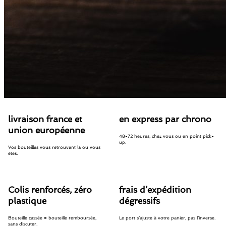
livraison france et
en express par chrono
union européenne
48-72 heures, chez vous ou en point pick-
up.
Vos bouteilles vous retrouvent là où vous
êtes.
Colis renforcés, zéro
frais d’expédition
plastique
dégressifs
Bouteille cassée = bouteille remboursée,
Le port s’ajuste à votre panier, pas l’inverse.
sans discuter.