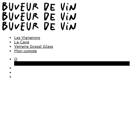
Les Vignerons
La Cave
Verrerie Grassl Glass
Mon compte
0
Panier