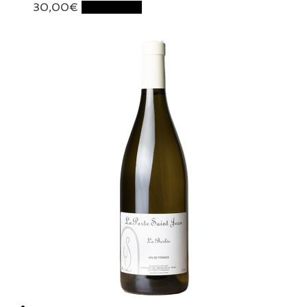
30,00
€
Lire la suite