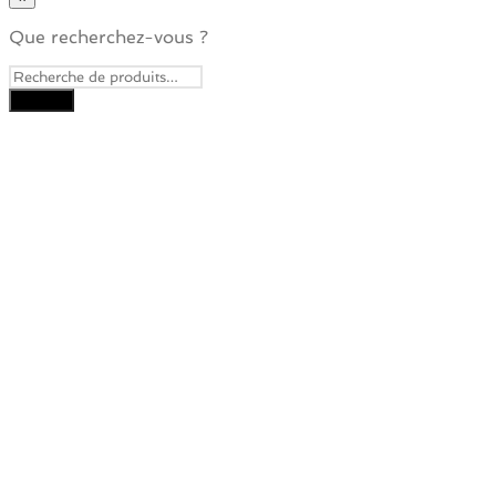
Que recherchez-vous ?
Close
this
module
Je veux recevoir la
Newsletter
Pour ne rater aucune nouveauté