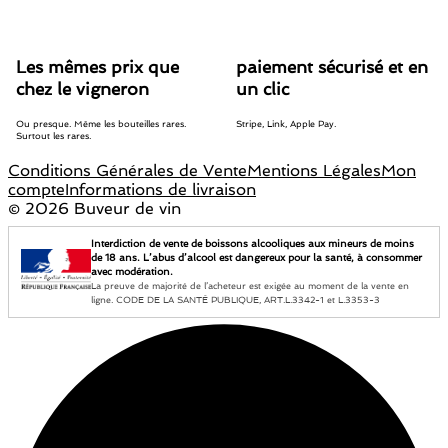
Les mêmes prix que
paiement sécurisé et en
chez le vigneron
un clic
Ou presque. Même les bouteilles rares.
Stripe, Link, Apple Pay.
Surtout les rares.
Conditions Générales de Vente
Mentions Légales
Mon
compte
Informations de livraison
©
2026 Buveur de vin
Interdiction de vente de boissons alcooliques aux mineurs de moins
de 18 ans. L’abus d’alcool est dangereux pour la santé, à consommer
avec modération.
La preuve de majorité de l’acheteur est exigée au moment de la vente en
ligne. CODE DE LA SANTÉ PUBLIQUE, ART.L.3342-1 et L.3353-3