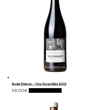
Bodet Étienne – Clos Durandière 2022
59,00
€
Ajouter au panier