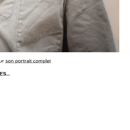
sur
son portrait complet
LES…