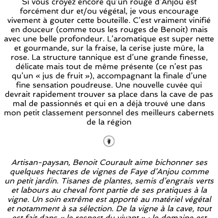
Si vous croyez encore qu’un rouge d’Anjou est
forcément dur et/ou végétal, je vous encourage
vivement à gouter cette bouteille. C’est vraiment vinifié
en douceur (comme tous les rouges de Benoit) mais
avec une belle profondeur. L’aromatique est super nette
et gourmande, sur la fraise, la cerise juste mûre, la
rose. La structure tannique est d’une grande finesse,
délicate mais tout de même présente (ce n’est pas
qu’un « jus de fruit »), accompagnant la finale d’une
fine sensation poudreuse. Une nouvelle cuvée qui
devrait rapidement trouver sa place dans la cave de pas
mal de passionnés et qui en a déjà trouvé une dans
mon petit classement personnel des meilleurs cabernets
de la région
Artisan-paysan, Benoit Courault aime bichonner ses
quelques hectares de vignes de Faye d’Anjou comme
un petit jardin. Tisanes de plantes, semis d’engrais verts
et labours au cheval font partie de ses pratiques à la
vigne. Un soin extrême est apporté au matériel végétal
et notamment à sa sélection. De la vigne à la cave, tout
est fait dans « le respect du vivant » : le domaine est