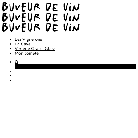
Les Vignerons
La Cave
Verrerie Grassl Glass
Mon compte
0
Panier