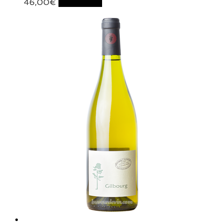
46,00
€
Lire la suite