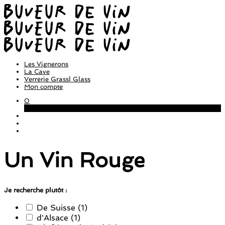
Les Vignerons
La Cave
Verrerie Grassl Glass
Mon compte
0
Panier
Un Vin Rouge
Je recherche plutôt :
De Suisse
(1)
d'Alsace
(1)