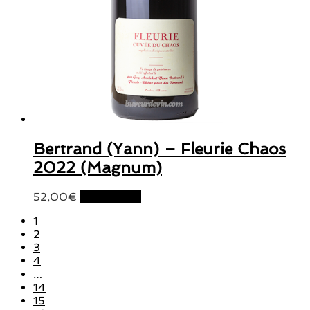
Bertrand (Yann) – Fleurie Chaos
2022 (Magnum)
52,00
€
Lire la suite
1
2
3
4
…
14
15