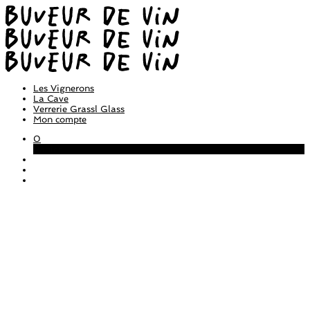
Les Vignerons
La Cave
Verrerie Grassl Glass
Mon compte
0
Panier