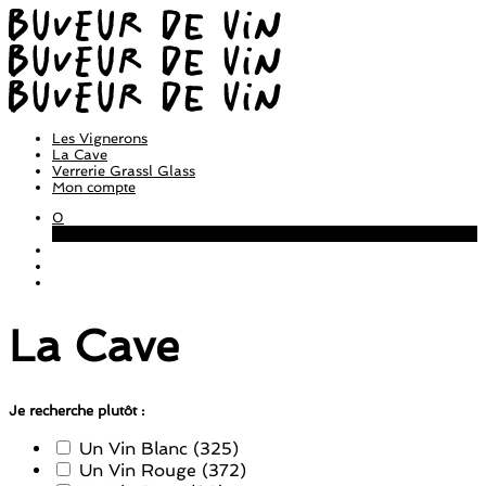
Les Vignerons
La Cave
Verrerie Grassl Glass
Mon compte
0
Panier
La Cave
Je recherche plutôt :
Un Vin Blanc
(325)
Un Vin Rouge
(372)