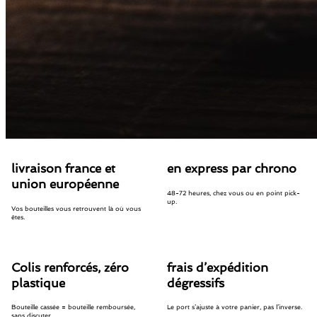
livraison france et
en express par chrono
union européenne
48-72 heures, chez vous ou en point pick-
up.
Vos bouteilles vous retrouvent là où vous
êtes.
Colis renforcés, zéro
frais d’expédition
plastique
dégressifs
Bouteille cassée = bouteille remboursée,
Le port s’ajuste à votre panier, pas l’inverse.
sans discuter.