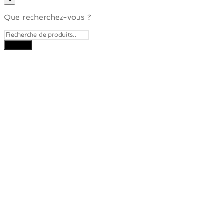
Que recherchez-vous ?
Close
this
module
Je veux recevoir la
Newsletter
Pour ne rater aucune nouveauté