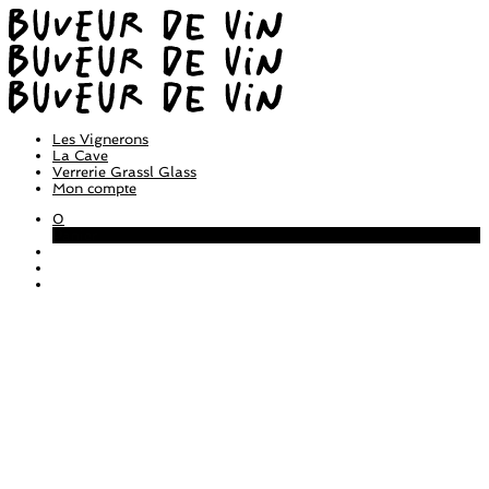
Les Vignerons
La Cave
Verrerie Grassl Glass
Mon compte
0
Panier