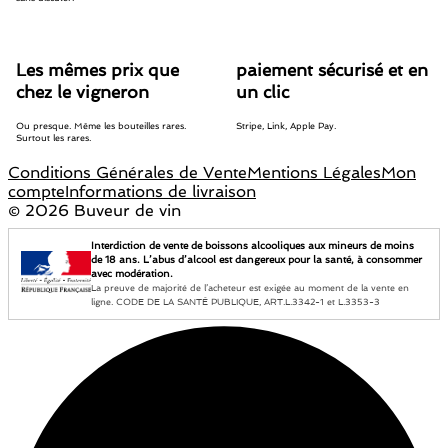
Les mêmes prix que
paiement sécurisé et en
chez le vigneron
un clic
Ou presque. Même les bouteilles rares.
Stripe, Link, Apple Pay.
Surtout les rares.
Conditions Générales de Vente
Mentions Légales
Mon
compte
Informations de livraison
©
2026 Buveur de vin
Interdiction de vente de boissons alcooliques aux mineurs de moins
de 18 ans. L’abus d’alcool est dangereux pour la santé, à consommer
avec modération.
La preuve de majorité de l’acheteur est exigée au moment de la vente en
ligne. CODE DE LA SANTÉ PUBLIQUE, ART.L.3342-1 et L.3353-3