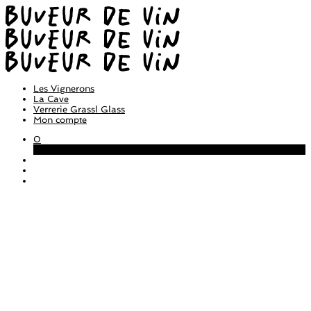
Les Vignerons
La Cave
Verrerie Grassl Glass
Mon compte
0
Panier