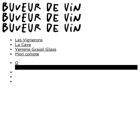
Les Vignerons
La Cave
Verrerie Grassl Glass
Mon compte
0
Panier