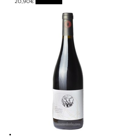
20,90
€
Lire la suite