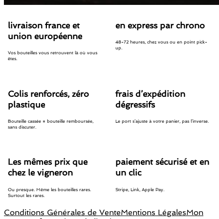
livraison france et
en express par chrono
union européenne
48-72 heures, chez vous ou en point pick-
up.
Vos bouteilles vous retrouvent là où vous
êtes.
Colis renforcés, zéro
frais d’expédition
plastique
dégressifs
Bouteille cassée = bouteille remboursée,
Le port s’ajuste à votre panier, pas l’inverse.
sans discuter.
Les mêmes prix que
paiement sécurisé et en
chez le vigneron
un clic
Ou presque. Même les bouteilles rares.
Stripe, Link, Apple Pay.
Surtout les rares.
Conditions Générales de Vente
Mentions Légales
Mon