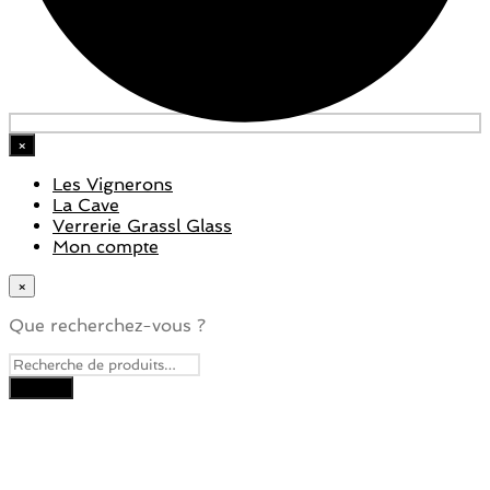
×
Les Vignerons
La Cave
Verrerie Grassl Glass
Mon compte
×
Que recherchez-vous ?
Close
this
module