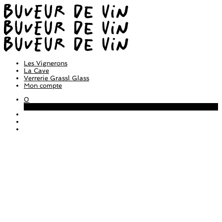
Les Vignerons
La Cave
Verrerie Grassl Glass
Mon compte
0
Panier