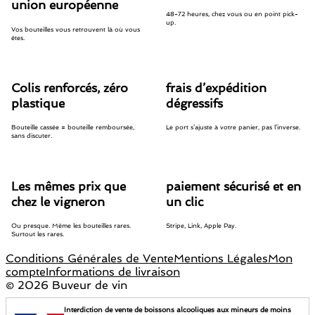
union européenne
48-72 heures, chez vous ou en point pick-
up.
Vos bouteilles vous retrouvent là où vous
êtes.
Colis renforcés, zéro
frais d’expédition
plastique
dégressifs
Bouteille cassée = bouteille remboursée,
Le port s’ajuste à votre panier, pas l’inverse.
sans discuter.
Les mêmes prix que
paiement sécurisé et en
chez le vigneron
un clic
Ou presque. Même les bouteilles rares.
Stripe, Link, Apple Pay.
Surtout les rares.
Conditions Générales de Vente
Mentions Légales
Mon
compte
Informations de livraison
©
2026 Buveur de vin
Interdiction de vente de boissons alcooliques aux mineurs de moins