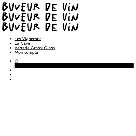
Les Vignerons
La Cave
Verrerie Grassl Glass
Mon compte
0
Panier