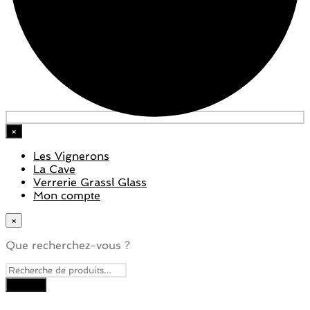
×
Les Vignerons
La Cave
Verrerie Grassl Glass
Mon compte
×
Que recherchez-vous ?
Close
this