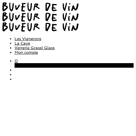
Les Vignerons
La Cave
Verrerie Grassl Glass
Mon compte
0
Panier