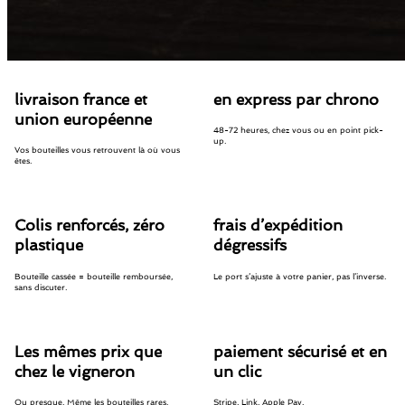
livraison france et
en express par chrono
union européenne
48-72 heures, chez vous ou en point pick-
up.
Vos bouteilles vous retrouvent là où vous
êtes.
Colis renforcés, zéro
frais d’expédition
plastique
dégressifs
Bouteille cassée = bouteille remboursée,
Le port s’ajuste à votre panier, pas l’inverse.
sans discuter.
Les mêmes prix que
paiement sécurisé et en
chez le vigneron
un clic
Ou presque. Même les bouteilles rares.
Stripe, Link, Apple Pay.