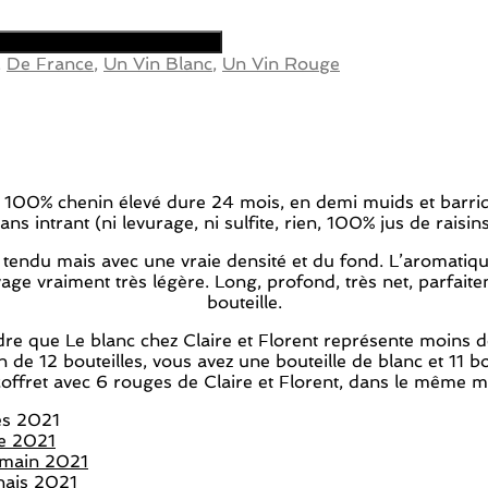
,
De France
,
Un Vin Blanc
,
Un Vin Rouge
un 100% chenin élevé dure 24 mois, en demi muids et barriq
ans intrant (ni levurage, ni sulfite, rien, 100% jus de raisin
tendu mais avec une vraie densité et du fond. L’aromatique
levage vraiment très légère. Long, profond, très net, parfai
bouteille.
endre que Le blanc chez Claire et Florent représente moins
ton de 12 bouteilles, vous avez une bouteille de blanc et 11
coffret avec 6 rouges de Claire et Florent, dans le même mi
hes 2021
le 2021
ermain 2021
rnais 2021