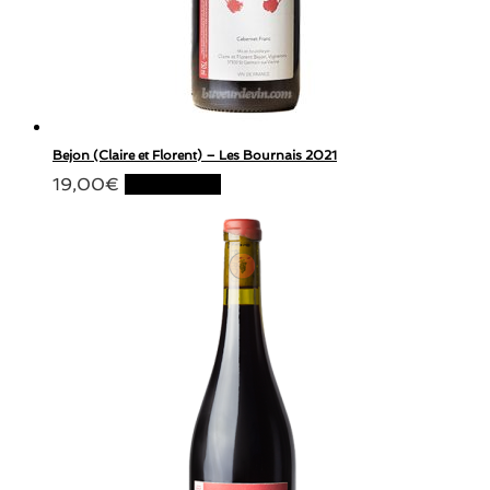
Bejon (Claire et Florent) – Les Bournais 2021
19,00
€
Lire la suite