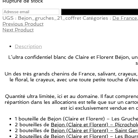
Rupture de stock
UGS :
Bejon_gruches_21_coffret
Catégories :
De France
Previous Product
Next Product
Description
L’ultra confidentiel blanc de Claire et Florent Béjon, 
s
Un des très grands chenins de France, salivant, crayeux, 
le floral, le crayeux, avec une toute petite touche d’é
Quantité ultra limitée, ici et au domaine. Il faut compr
répartition dans les allocations est telle que sur un car
est ici exclusivement vendue en 
1 bouteille de Bejon (Claire et Florent) – Les Gruc
2 bouteilles de
Bejon (Claire et Florent) – Picrocho
2 bouteilles de
Bejon (Claire et Florent) – Saint G
2 bouteilles de
Bejon (Claire et Florent) – Les Bou