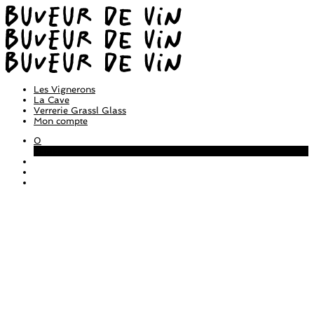
Les Vignerons
La Cave
Verrerie Grassl Glass
Mon compte
0
Panier