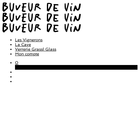
Les Vignerons
La Cave
Verrerie Grassl Glass
Mon compte
0
Panier