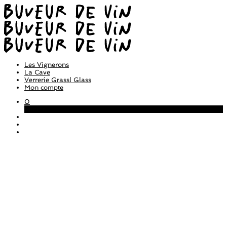
Les Vignerons
La Cave
Verrerie Grassl Glass
Mon compte
0
Panier