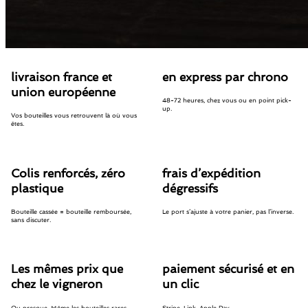
livraison france et
en express par chrono
union européenne
48-72 heures, chez vous ou en point pick-
up.
Vos bouteilles vous retrouvent là où vous
êtes.
Colis renforcés, zéro
frais d’expédition
plastique
dégressifs
Bouteille cassée = bouteille remboursée,
Le port s’ajuste à votre panier, pas l’inverse.
sans discuter.
Les mêmes prix que
paiement sécurisé et en
chez le vigneron
un clic
Ou presque. Même les bouteilles rares.
Stripe, Link, Apple Pay.