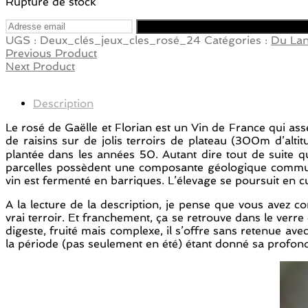
Rupture de stock
UGS :
Deux_clés_jeux_cles_rosé_24
Catégories :
Du La
Previous Product
Next Product
Description
Le rosé de Gaëlle et Florian est un Vin de France qui a
de raisins sur de jolis terroirs de plateau (300m d’alt
plantée dans les années 50. Autant dire tout de suite q
parcelles possèdent une composante géologique commune,
vin est fermenté en barriques. L’élevage se poursuit en 
A la lecture de la description, je pense que vous avez c
vrai terroir. Et franchement, ça se retrouve dans le verr
digeste, fruité mais complexe, il s’offre sans retenue a
la période (pas seulement en été) étant donné sa profon