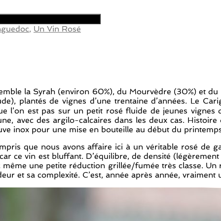
nguedoc
,
Un Vin Rosé
ssemble la Syrah (environ 60%), du Mourvèdre (30%) et du 
itude), plantés de vignes d’une trentaine d’années. Le Car
ue l’on est pas sur un petit rosé fluide de jeunes vigne
 avec des argilo-calcaires dans les deux cas. Histoire d
cuve inox pour une mise en bouteille au début du printemp
ompris que nous avons affaire ici à un véritable rosé de 
e car ce vin est bluffant. D’équilibre, de densité (légèrem
vec même une petite réduction grillée/fumée très classe. U
deur et sa complexité. C’est, année après année, vraiment