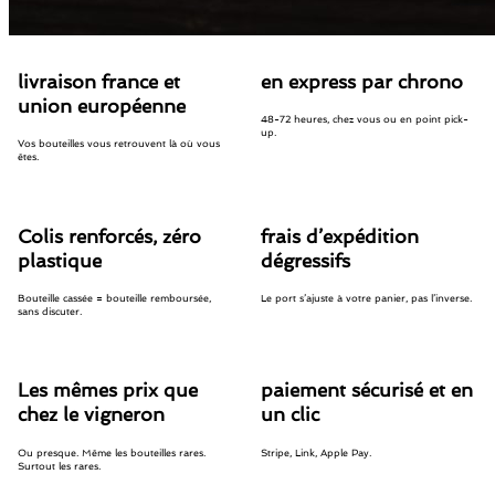
livraison france et
en express par chrono
union européenne
48-72 heures, chez vous ou en point pick-
up.
Vos bouteilles vous retrouvent là où vous
êtes.
Colis renforcés, zéro
frais d’expédition
plastique
dégressifs
Bouteille cassée = bouteille remboursée,
Le port s’ajuste à votre panier, pas l’inverse.
sans discuter.
Les mêmes prix que
paiement sécurisé et en
chez le vigneron
un clic
Ou presque. Même les bouteilles rares.
Stripe, Link, Apple Pay.
Surtout les rares.