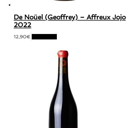
De Noüel (Geoffrey) – Affreux Jojo
2022
12,90
€
Lire la suite