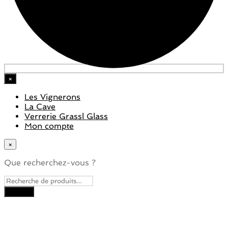
×
Les Vignerons
La Cave
Verrerie Grassl Glass
Mon compte
×
Que recherchez-vous ?
Close
this
module