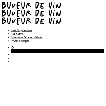
Les Vignerons
La Cave
Verrerie Grassl Glass
Mon compte
0
Panier