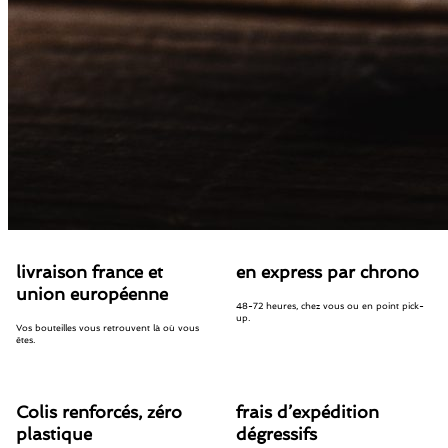
livraison france et
en express par chrono
union européenne
48-72 heures, chez vous ou en point pick-
up.
Vos bouteilles vous retrouvent là où vous
êtes.
Colis renforcés, zéro
frais d’expédition
plastique
dégressifs