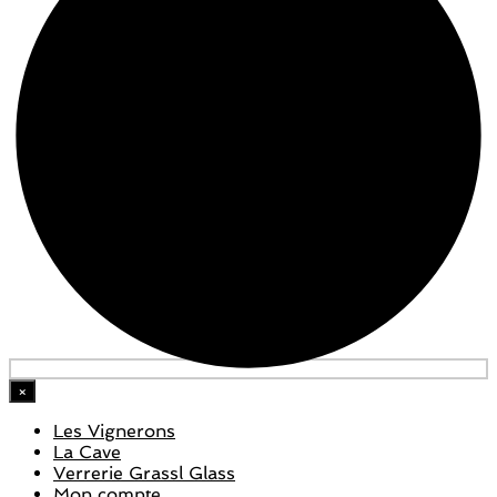
×
Les Vignerons
La Cave
Verrerie Grassl Glass
Mon compte