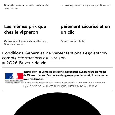
Bouteille cassée = bouteille remboursée,
Le port s’ajuste à votre panier, pas l’inverse.
sans discuter.
Les mêmes prix que
paiement sécurisé et en
chez le vigneron
un clic
Ou presque. Même les bouteilles rares.
Stripe, Link, Apple Pay.
Surtout les rares.
Conditions Générales de Vente
Mentions Légales
Mon
compte
Informations de livraison
©
2026 Buveur de vin
Interdiction de vente de boissons alcooliques aux mineurs de moins
de 18 ans. L’abus d’alcool est dangereux pour la santé, à consommer
avec modération.
La preuve de majorité de l’acheteur est exigée au moment de la vente en
ligne. CODE DE LA SANTÉ PUBLIQUE, ART.L.3342-1 et L.3353-3