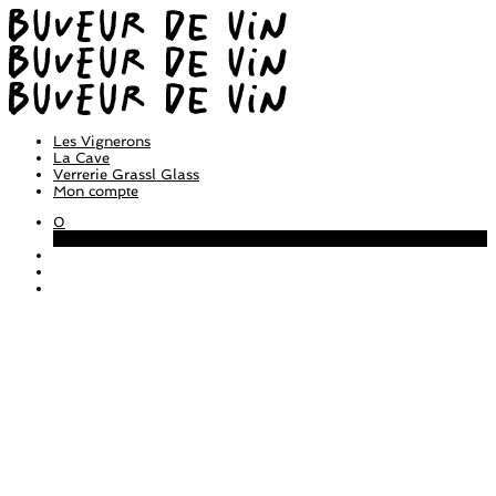
Les Vignerons
La Cave
Verrerie Grassl Glass
Mon compte
0
Panier