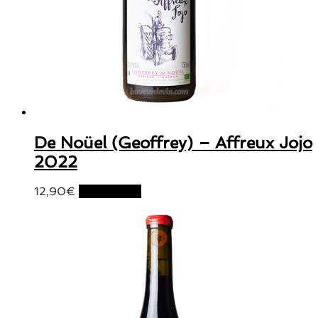
De Noüel (Geoffrey) – Affreux Jojo
2022
12,90
€
Lire la suite