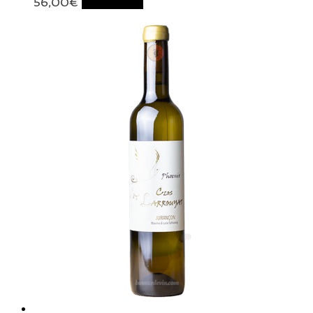
56,00
€
Lire la suite