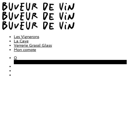
Les Vignerons
La Cave
Verrerie Grassl Glass
Mon compte
0
Panier