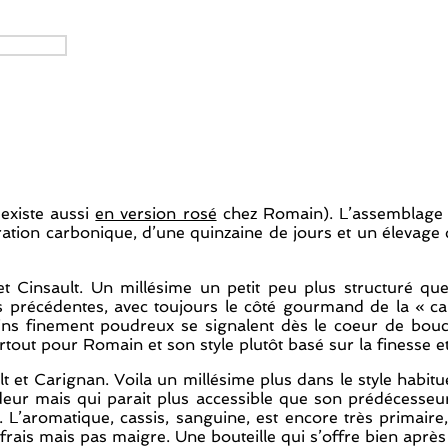
existe aussi
en version rosé
chez Romain). L’assemblage é
ration carbonique, d’une quinzaine de jours et un élevage
insault. Un millésime un petit peu plus structuré que 
 précédentes, avec toujours le côté gourmand de la « car
tanins finement poudreux se signalent dès le coeur de b
rtout pour Romain et son style plutôt basé sur la finesse et qu
et Carignan. Voila un millésime plus dans le style habitue
ndeur mais qui parait plus accessible que son prédécesse
é. L’aromatique, cassis, sanguine, est encore très primaire
p, frais mais pas maigre. Une bouteille qui s’offre bien apr