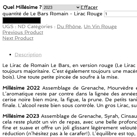
Quel Millésime ?
Effacer
quantité de Le Bars Romain - Lirac Rouge
Ajouter au panier
UGS :
ND
Catégories :
Du Rhône
,
Un Vin Rouge
Previous Product
Next Product
Description
Le Lirac de Romain Le Bars, en version rouge (Le Lirac 
toujours majoritaire. C’est également toujours une macé
bois). Une toute petite pincée de soufre à la mise.
Millésime 2022
Assemblage de Grenache, Mourvèdre et C
L’aromatique reste par contre dans la lignée des années
cerise noire bien mûre, la figue, la prune. De petits 
finale. L’alcool reste bien sous contrôle. Un gros Lirac, su
Millésime 2023
Assemblage de Grenache, Syrah, Cinsault 
cela reste plutôt un vin de repas, avec une belle profo
fine et suave et offre un joli glissant légèrement velout
réduction (n’hésitez pas à le carafer!). L’équilibre est to