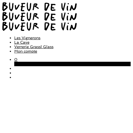
Les Vignerons
La Cave
Verrerie Grassl Glass
Mon compte
0
Panier