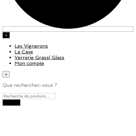
×
Les Vignerons
La Cave
Verrerie Grassl Glass
Mon compte
×
Que recherchez-vous ?
Close
this
module