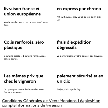
livraison france et
en express par chrono
union européenne
48-72 heures, chez vous ou en point pick-
up.
Vos bouteilles vous retrouvent là où vous
êtes.
Colis renforcés, zéro
frais d’expédition
plastique
dégressifs
Bouteille cassée = bouteille remboursée,
Le port s’ajuste à votre panier, pas l’inverse.
sans discuter.
Les mêmes prix que
paiement sécurisé et en
chez le vigneron
un clic
Ou presque. Même les bouteilles rares.
Stripe, Link, Apple Pay.
Surtout les rares.
Conditions Générales de Vente
Mentions Légales
Mon
compte
Informations de livraison