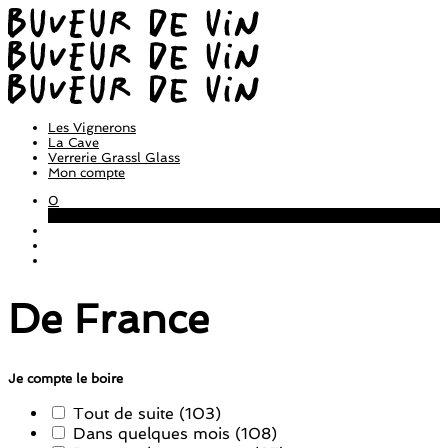
Les Vignerons
La Cave
Verrerie Grassl Glass
Mon compte
0
Panier
De France
Je compte le boire
Tout de suite
(103)
Dans quelques mois
(108)