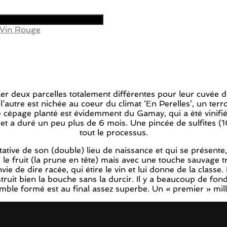
Vin Rouge
eux parcelles totalement différentes pour leur cuvée de C
’autre est nichée au coeur du climat ‘En Perelles’, un ter
 le cépage planté est évidemment du Gamay, qui a été vini
et a duré un peu plus de 6 mois. Une pincée de sulfites (10
tout le processus.
ative de son (double) lieu de naissance et qui se présente
le fruit (la prune en tête) mais avec une touche sauvage 
vie de dire racée, qui étire le vin et lui donne de la cla
ruit bien la bouche sans la durcir. Il y a beaucoup de fond
nsemble formé est au final assez superbe. Un « premier » m