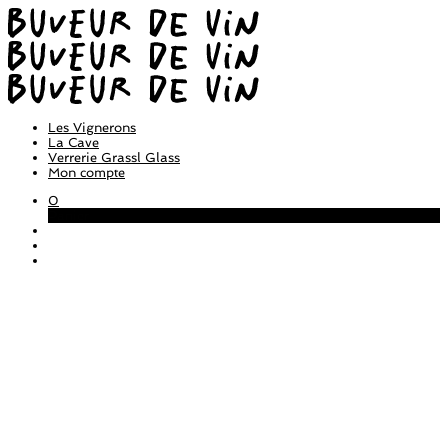
Les Vignerons
La Cave
Verrerie Grassl Glass
Mon compte
0
Panier