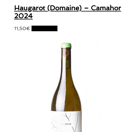
Haugarot (Domaine) – Camahor
2024
11,50
€
Lire la suite