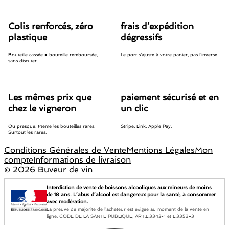
Colis renforcés, zéro
frais d’expédition
plastique
dégressifs
Bouteille cassée = bouteille remboursée,
Le port s’ajuste à votre panier, pas l’inverse.
sans discuter.
Les mêmes prix que
paiement sécurisé et en
chez le vigneron
un clic
Ou presque. Même les bouteilles rares.
Stripe, Link, Apple Pay.
Surtout les rares.
Conditions Générales de Vente
Mentions Légales
Mon
compte
Informations de livraison
©
2026 Buveur de vin
Interdiction de vente de boissons alcooliques aux mineurs de moins
de 18 ans. L’abus d’alcool est dangereux pour la santé, à consommer
avec modération.
La preuve de majorité de l’acheteur est exigée au moment de la vente en
ligne. CODE DE LA SANTÉ PUBLIQUE, ART.L.3342-1 et L.3353-3