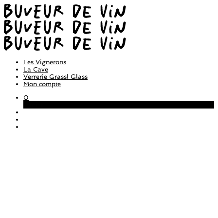
Les Vignerons
La Cave
Verrerie Grassl Glass
Mon compte
0
Panier