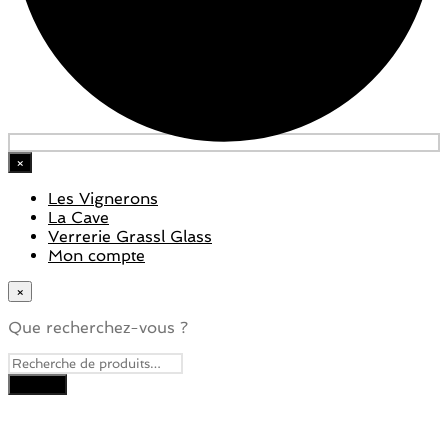
×
Les Vignerons
La Cave
Verrerie Grassl Glass
Mon compte
×
Que recherchez-vous ?
Close
this
module