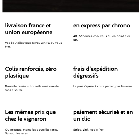
livraison france et
en express par chrono
union européenne
48-72 heures, chez vous ou en point pick-
up.
Vos bouteilles vous retrouvent là où vous
êtes.
Colis renforcés, zéro
frais d’expédition
plastique
dégressifs
Bouteille cassée = bouteille remboursée,
Le port s’ajuste à votre panier, pas l’inverse.
sans discuter.
Les mêmes prix que
paiement sécurisé et en
chez le vigneron
un clic
Ou presque. Même les bouteilles rares.
Stripe, Link, Apple Pay.
Surtout les rares.