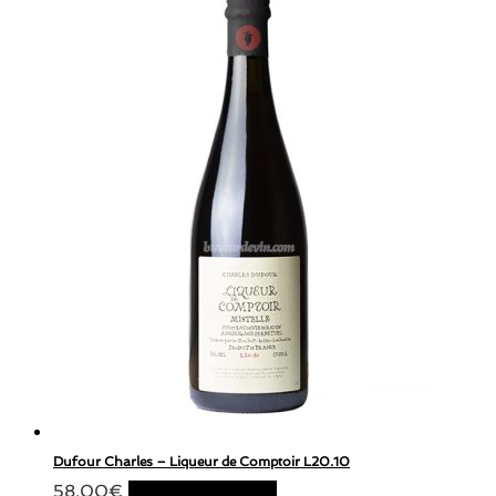
Dufour Charles – Liqueur de Comptoir L20.10
58,00
€
Ajouter au panier