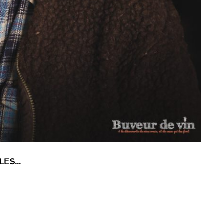
BLES…