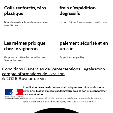
Colis renforcés, zéro
frais d’expédition
plastique
dégressifs
Bouteille cassée = bouteille remboursée,
Le port s’ajuste à votre panier, pas l’inverse.
sans discuter.
Les mêmes prix que
paiement sécurisé et en
chez le vigneron
un clic
Ou presque. Même les bouteilles rares.
Stripe, Link, Apple Pay.
Surtout les rares.
Conditions Générales de Vente
Mentions Légales
Mon
compte
Informations de livraison
©
2026 Buveur de vin
Interdiction de vente de boissons alcooliques aux mineurs de moins
de 18 ans. L’abus d’alcool est dangereux pour la santé, à consommer
avec modération.
La preuve de majorité de l’acheteur est exigée au moment de la vente en
ligne. CODE DE LA SANTÉ PUBLIQUE, ART.L.3342-1 et L.3353-3