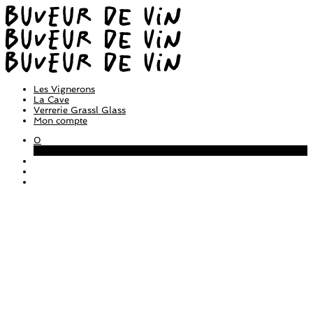
Les Vignerons
La Cave
Verrerie Grassl Glass
Mon compte
0
Panier