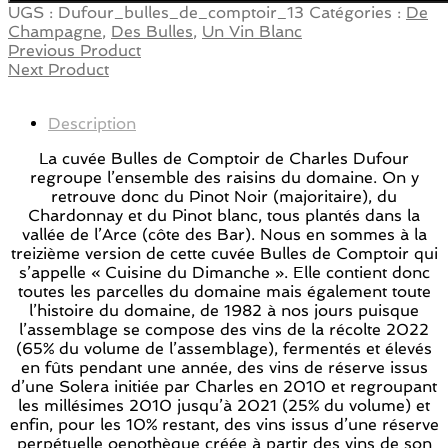
UGS :
Dufour_bulles_de_comptoir_13
Catégories :
De
Champagne
,
Des Bulles
,
Un Vin Blanc
Previous Product
Next Product
Description
La cuvée Bulles de Comptoir de Charles Dufour
regroupe l’ensemble des raisins du domaine. On y
retrouve donc du Pinot Noir (majoritaire), du
Chardonnay et du Pinot blanc, tous plantés dans la
vallée de l’Arce (côte des Bar). Nous en sommes à la
treizième version de cette cuvée Bulles de Comptoir qui
s’appelle « Cuisine du Dimanche ». Elle contient donc
toutes les parcelles du domaine mais également toute
l’histoire du domaine, de 1982 à nos jours puisque
l’assemblage se compose des vins de la récolte 2022
(65% du volume de l’assemblage), fermentés et élevés
en fûts pendant une année, des vins de réserve issus
d’une Solera initiée par Charles en 2010 et regroupant
les millésimes 2010 jusqu’à 2021 (25% du volume) et
enfin, pour les 10% restant, des vins issus d’une réserve
perpétuelle oenothèque créée à partir des vins de son