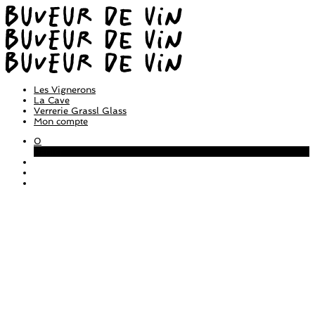
Les Vignerons
La Cave
Verrerie Grassl Glass
Mon compte
0
Panier