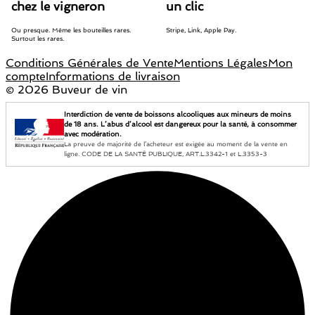
chez le vigneron
un clic
Ou presque. Même les bouteilles rares.
Stripe, Link, Apple Pay.
Surtout les rares.
Conditions Générales de Vente
Mentions Légales
Mon
compte
Informations de livraison
©
2026 Buveur de vin
Interdiction de vente de boissons alcooliques aux mineurs de moins
de 18 ans. L’abus d’alcool est dangereux pour la santé, à consommer
avec modération.
La preuve de majorité de l’acheteur est exigée au moment de la vente en
ligne. CODE DE LA SANTÉ PUBLIQUE, ART.L.3342-1 et L.3353-3