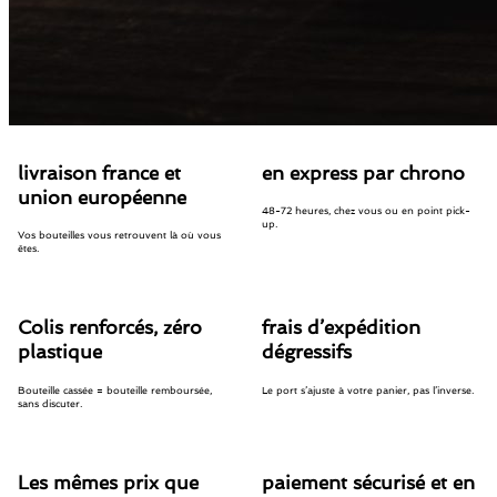
livraison france et
en express par chrono
union européenne
48-72 heures, chez vous ou en point pick-
up.
Vos bouteilles vous retrouvent là où vous
êtes.
Colis renforcés, zéro
frais d’expédition
plastique
dégressifs
Bouteille cassée = bouteille remboursée,
Le port s’ajuste à votre panier, pas l’inverse.
sans discuter.
Les mêmes prix que
paiement sécurisé et en