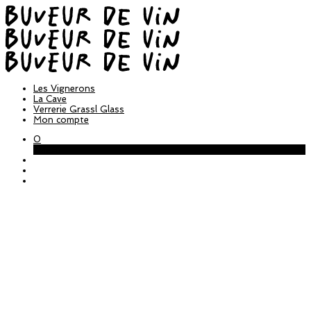
Les Vignerons
La Cave
Verrerie Grassl Glass
Mon compte
0
Panier