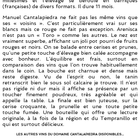
millésimes et l’élevage se déroule en barriques
(françaises) de divers formats. Il dure 11 mois.
Manuel Cantalapiedra ne fait pas les même vins que
ses « voisins ». C’est particulièrement vrai sur ses
blancs mais ce rouge ne fait pas exception. Arenisca
n’est pas un « Toro » comme les autres. Le nez est
vraiment superbe, affichant un joli pot pourri de fruits
rouges et noirs. On se balade entre cerises et prunes,
qu’une petite touche d’élevage bien calée accompagne
avec bonheur. L’équilibre est frais, surtout en
comparaison des vins que l’on trouve habituellement
dans le coin. La bouche est charnue et dense mais
reste digeste. Vu de l’esprit ou non, le tanin
retranscrit bien le sous sol calcaire je trouve. Il n’est
pas rigide ni dur mais il affiche sa présence par un
toucher finement poudreux, très agréable et qui
appelle la table. La finale est bien juteuse, sur la
cerise croquante, la prunelle et une toute petite
touche fumée. Une bouteille qui offre une lecture
originale, à la fois de la région et du Tempranillo et
qui est surtout délicieux.
LES AUTRES VINS DU DOMAINE CANTALAPIEDRA DISPONIBLES…