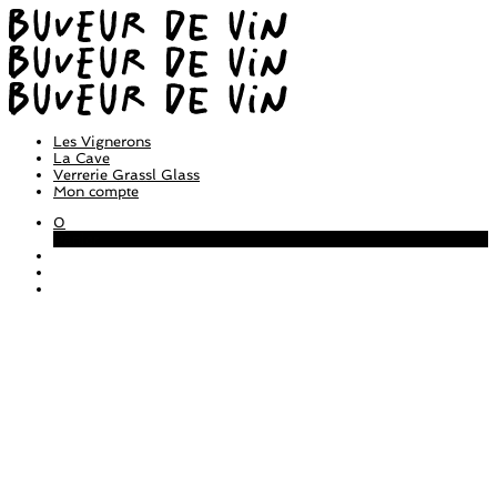
Les Vignerons
La Cave
Verrerie Grassl Glass
Mon compte
0
Panier