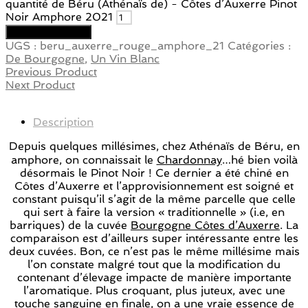
quantité de Béru (Athénaïs de) - Côtes d’Auxerre Pinot
Noir Amphore 2021
Ajouter au panier
UGS :
beru_auxerre_rouge_amphore_21
Catégories :
De Bourgogne
,
Un Vin Blanc
Previous Product
Next Product
Description
Depuis quelques millésimes, chez Athénaïs de Béru, en
amphore, on connaissait le
Chardonnay
…hé bien voilà
désormais le Pinot Noir ! Ce dernier a été chiné en
Côtes d’Auxerre et l’approvisionnement est soigné et
constant puisqu’il s’agit de la même parcelle que celle
qui sert à faire la version « traditionnelle » (i.e, en
barriques) de la cuvée
Bourgogne Côtes d’Auxerre
. La
comparaison est d’ailleurs super intéressante entre les
deux cuvées. Bon, ce n’est pas le même millésime mais
l’on constate malgré tout que la modification du
contenant d’élevage impacte de manière importante
l’aromatique. Plus croquant, plus juteux, avec une
touche sanguine en finale, on a une vraie essence de