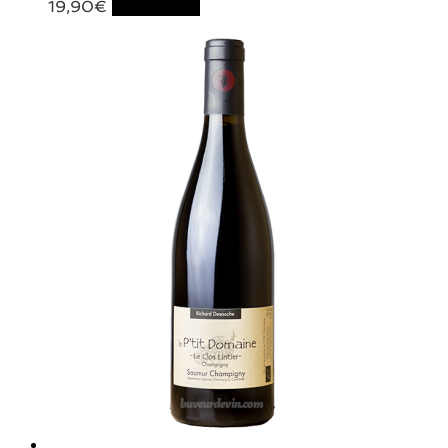
19,90
€
Lire la suite