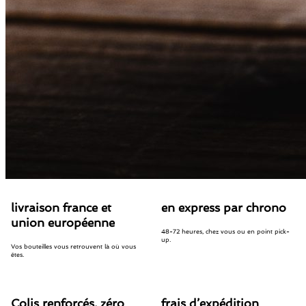
livraison france et
en express par chrono
union européenne
48-72 heures, chez vous ou en point pick-
up.
Vos bouteilles vous retrouvent là où vous
êtes.
Colis renforcés, zéro
frais d’expédition