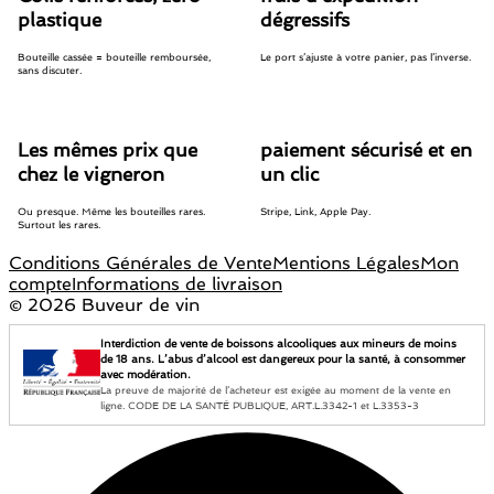
plastique
dégressifs
Bouteille cassée = bouteille remboursée,
Le port s’ajuste à votre panier, pas l’inverse.
sans discuter.
Les mêmes prix que
paiement sécurisé et en
chez le vigneron
un clic
Ou presque. Même les bouteilles rares.
Stripe, Link, Apple Pay.
Surtout les rares.
Conditions Générales de Vente
Mentions Légales
Mon
compte
Informations de livraison
©
2026 Buveur de vin
Interdiction de vente de boissons alcooliques aux mineurs de moins
de 18 ans. L’abus d’alcool est dangereux pour la santé, à consommer
avec modération.
La preuve de majorité de l’acheteur est exigée au moment de la vente en
ligne. CODE DE LA SANTÉ PUBLIQUE, ART.L.3342-1 et L.3353-3