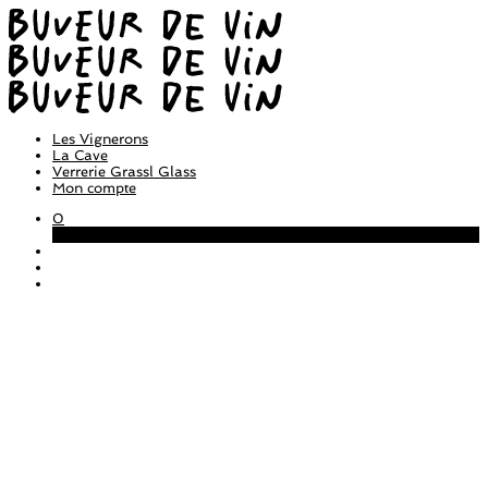
Les Vignerons
La Cave
Verrerie Grassl Glass
Mon compte
0
Panier