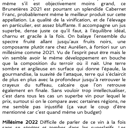
même s’il est objectivement moins grand, ce
Brunetières 2021 est pourtant un splendide Cabernet
Franc, probablement même le meilleur produit sur cette
appellation. La qualité de la vinification, et de l’élevage
en particulier, est assez bluffante. Il accompagne un jus
superbe, dense juste ce qu’il faut, à l’équilibre idéal,
charnu et gracile à la fois. On balaye l’ensemble du
spectre fruité allant jusqu’aux fruits noirs, une
composante plutôt rare chez Aurélien, à fortiori sur un
millésime comme 2021. Vu de l’esprit peut être mais le
vin semble avoir le même développement en bouche
que la composition du terroir où il nait. Une terre
sombre et argileuse en surface qui donne l’épaule, la
gourmandise, la suavité de l’attaque, terre qui s’éclaircit
de plus en plus avec la profondeur jusqu’à retrouver le
crayeux du tuffeau, calcaire que l’on retrouve
également en finale. Sans vouloir trop intellectualiser,
c’est dans tous les cas un superbe vin pour lequel le
prix, surtout si on le compare avec certaines régions, ne
me semble pas injustifié (ça vaut le coup d’être
mentionné car c’est quand même un budget)
Millésime 2022
Difficile de parler de ce vin à la fois
sans se répéter et tomber dans les superlatifs. Les