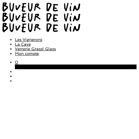
Les Vignerons
La Cave
Verrerie Grassl Glass
Mon compte
0
Panier