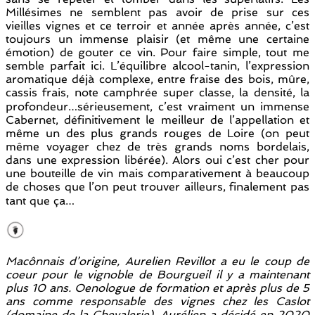
Millésimes ne semblent pas avoir de prise sur ces
vieilles vignes et ce terroir et année après année, c’est
toujours un immense plaisir (et même une certaine
émotion) de gouter ce vin. Pour faire simple, tout me
semble parfait ici. L’équilibre alcool-tanin, l’expression
aromatique déjà complexe, entre fraise des bois, mûre,
cassis frais, note camphrée super classe, la densité, la
profondeur…sérieusement, c’est vraiment un immense
Cabernet, définitivement le meilleur de l’appellation et
même un des plus grands rouges de Loire (on peut
même voyager chez de très grands noms bordelais,
dans une expression libérée). Alors oui c’est cher pour
une bouteille de vin mais comparativement à beaucoup
de choses que l’on peut trouver ailleurs, finalement pas
tant que ça…
Macônnais d’origine, Aurelien Revillot a eu le coup de
coeur pour le vignoble de Bourgueil il y a maintenant
plus 10 ans. Oenologue de formation et après plus de 5
ans comme responsable des vignes chez les Caslot
(domaine de la Chevalerie), Aurélien a décidé en 2020