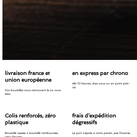
livraison france et
en express par chrono
union européenne
48-72 heures, chez vous ou en point pick-
up.
Vos bouteilles vous retrouvent là où vous
êtes.
Colis renforcés, zéro
frais d’expédition
plastique
dégressifs
Bouteille cassée = bouteille remboursée,
Le port s’ajuste à votre panier, pas l’inverse.
sans discuter.