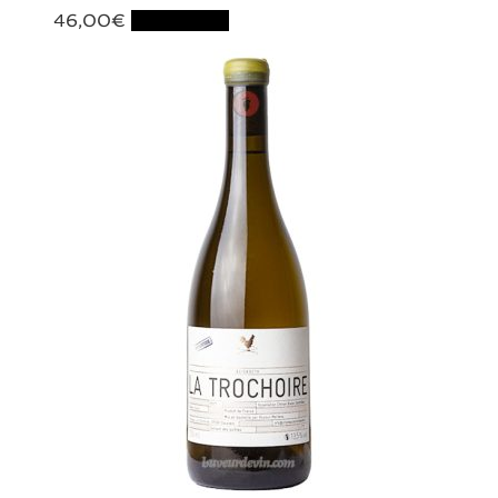
46,00
€
Lire la suite