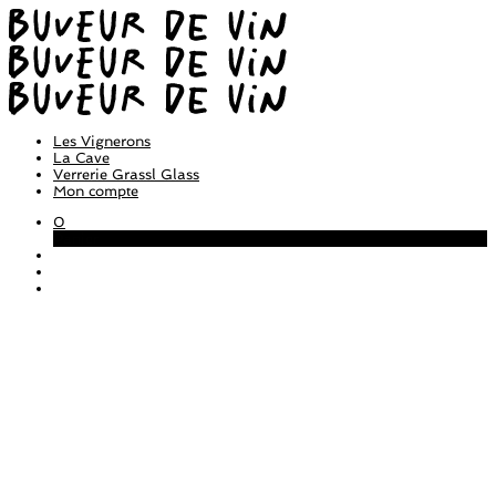
Les Vignerons
La Cave
Verrerie Grassl Glass
Mon compte
0
Panier