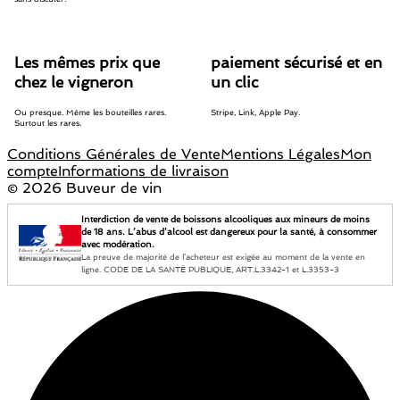
Les mêmes prix que
paiement sécurisé et en
chez le vigneron
un clic
Ou presque. Même les bouteilles rares.
Stripe, Link, Apple Pay.
Surtout les rares.
Conditions Générales de Vente
Mentions Légales
Mon
compte
Informations de livraison
©
2026 Buveur de vin
Interdiction de vente de boissons alcooliques aux mineurs de moins
de 18 ans. L’abus d’alcool est dangereux pour la santé, à consommer
avec modération.
La preuve de majorité de l’acheteur est exigée au moment de la vente en
ligne. CODE DE LA SANTÉ PUBLIQUE, ART.L.3342-1 et L.3353-3