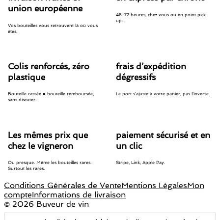
union européenne
48-72 heures, chez vous ou en point pick-
up.
Vos bouteilles vous retrouvent là où vous
êtes.
Colis renforcés, zéro
frais d’expédition
plastique
dégressifs
Bouteille cassée = bouteille remboursée,
Le port s’ajuste à votre panier, pas l’inverse.
sans discuter.
Les mêmes prix que
paiement sécurisé et en
chez le vigneron
un clic
Ou presque. Même les bouteilles rares.
Stripe, Link, Apple Pay.
Surtout les rares.
Conditions Générales de Vente
Mentions Légales
Mon
compte
Informations de livraison
©
2026 Buveur de vin