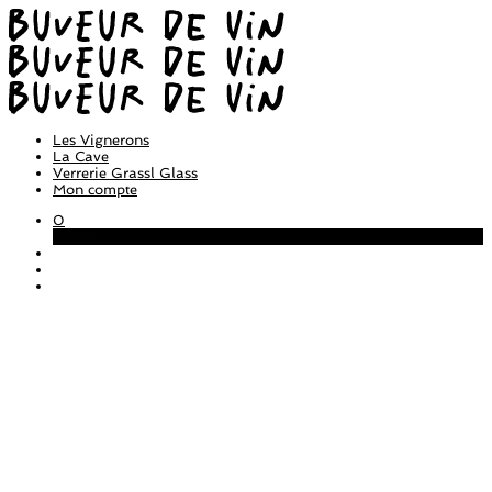
Les Vignerons
La Cave
Verrerie Grassl Glass
Mon compte
0
Panier