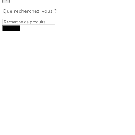
×
Que recherchez-vous ?
Close
this
module
Je veux recevoir la
Newsletter
Pour ne rater aucune nouveauté