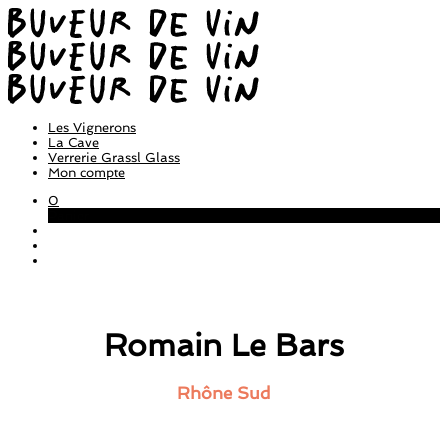
Les Vignerons
La Cave
Verrerie Grassl Glass
Mon compte
0
Panier
Romain Le Bars
Rhône Sud