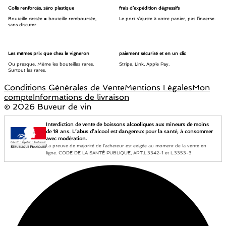
Colis renforcés, zéro plastique
frais d’expédition dégressifs
Bouteille cassée = bouteille remboursée,
Le port s’ajuste à votre panier, pas l’inverse.
sans discuter.
Les mêmes prix que chez le vigneron
paiement sécurisé et en un clic
Ou presque. Même les bouteilles rares.
Stripe, Link, Apple Pay.
Surtout les rares.
Conditions Générales de Vente
Mentions Légales
Mon
compte
Informations de livraison
©
2026 Buveur de vin
Interdiction de vente de boissons alcooliques aux mineurs de moins
de 18 ans. L’abus d’alcool est dangereux pour la santé, à consommer
avec modération.
La preuve de majorité de l’acheteur est exigée au moment de la vente en
ligne. CODE DE LA SANTÉ PUBLIQUE, ART.L.3342-1 et L.3353-3