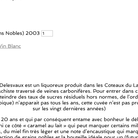
ins Nobles) 2003
Vin Blanc
Delesvaux est un liquoreux produit dans les Coteaux du La
schiste traversé de veines carbonifères. Pour entrer dans ce
’atteindre des taux de sucres résiduels hors normes, de l’o
e) n’apparait pas tous les ans, cette cuvée n’est pas prod
sur les vingt dernières années)
s 20 ans et qui par conséquent entame avec bonheur le déb
, ni ce côté « caramel au lait » qui peut marquer certains 
ques, du miel fin très léger et une note d’encaustique qui ma
ection de grains nobles et la bouteille idéale pour un (futu