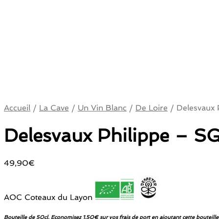
Accueil
/
La Cave
/
Un Vin Blanc
/
De Loire
/
Delesvaux 
Delesvaux Philippe – S
49,90
€
AOC Coteaux du Layon
Bouteille de 50cl. Economisez 1.50€ sur vos frais de port en ajoutant cette bouteille