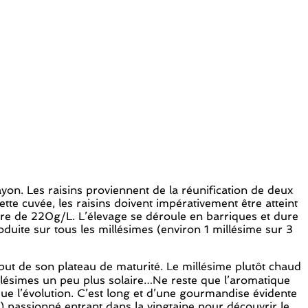
yon. Les raisins proviennent de la réunification de deux
tte cuvée, les raisins doivent impérativement être atteint
rdre de 220g/L. L’élevage se déroule en barriques et dure
uite sur tous les millésimes (environ 1 millésime sur 3
ut de son plateau de maturité. Le millésime plutôt chaud
millésimes un peu plus solaire…Ne reste que l’aromatique
rque l’évolution. C’est long et d’une gourmandise évidente
r) passionné entrant dans la vingtaine pour découvrir le