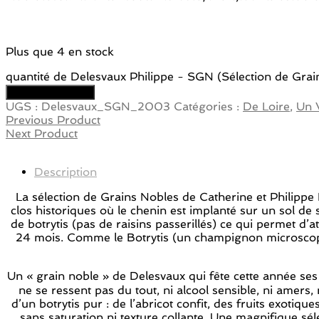
Plus que 4 en stock
quantité de Delesvaux Philippe - SGN (Sélection de Gra
Ajouter au panier
UGS :
Delesvaux_SGN_2003
Catégories :
De Loire
,
Un 
Previous Product
Next Product
Description
La sélection de Grains Nobles de Catherine et Philippe 
clos historiques où le chenin est implanté sur un sol de 
de botrytis (pas de raisins passerillés) ce qui permet d
24 mois. Comme le Botrytis (un champignon microscopiqu
Un « grain noble » de Delesvaux qui fête cette année se
ne se ressent pas du tout, ni alcool sensible, ni amers
d’un botrytis pur : de l’abricot confit, des fruits exoti
sans saturation ni texture collante. Une magnifique sél