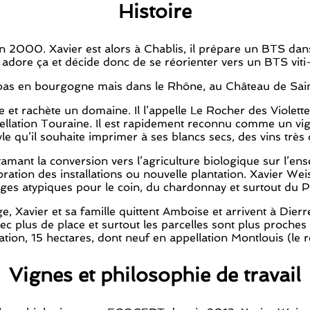
Histoire
an 2000. Xavier est alors à Chablis, il prépare un BTS dans 
Il adore ça et décide donc de se réorienter vers un BTS vit
as en bourgogne mais dans le Rhône, au Château de Saint C
t rachète un domaine. Il l’appelle Le Rocher des Violettes. 
pellation Touraine. Il est rapidement reconnu comme un vi
e qu’il souhaite imprimer à ses blancs secs, des vins très dr
tamant la conversion vers l’agriculture biologique sur l’
ration des installations ou nouvelle plantation. Xavier W
ges atypiques pour le coin, du chardonnay et surtout du Pi
Xavier et sa famille quittent Amboise et arrivent à Dierr
avec plus de place et surtout les parcelles sont plus proc
lation, 15 hectares, dont neuf en appellation Montlouis (le
Vignes et philosophie de travail