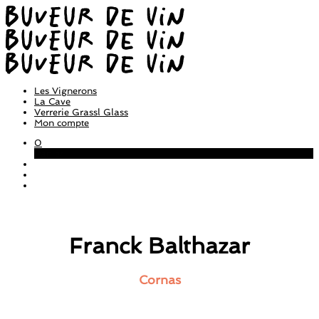
Les Vignerons
La Cave
Verrerie Grassl Glass
Mon compte
0
Panier
Franck Balthazar
Cornas