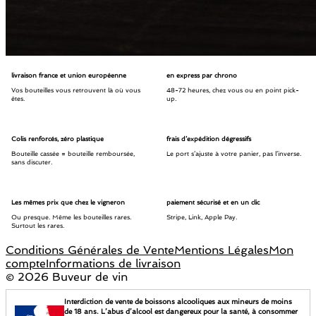
livraison france et union européenne
en express par chrono
Vos bouteilles vous retrouvent là où vous
48-72 heures, chez vous ou en point pick-
êtes.
up.
Colis renforcés, zéro plastique
frais d’expédition dégressifs
Bouteille cassée = bouteille remboursée,
Le port s’ajuste à votre panier, pas l’inverse.
sans discuter.
Les mêmes prix que chez le vigneron
paiement sécurisé et en un clic
Ou presque. Même les bouteilles rares.
Stripe, Link, Apple Pay.
Surtout les rares.
Conditions Générales de Vente
Mentions Légales
Mon
compte
Informations de livraison
©
2026 Buveur de vin
Interdiction de vente de boissons alcooliques aux mineurs de moins
de 18 ans. L’abus d’alcool est dangereux pour la santé, à consommer