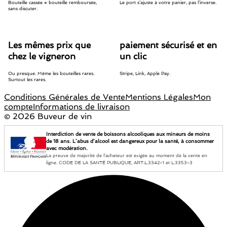
Bouteille cassée = bouteille remboursée,
Le port s’ajuste à votre panier, pas l’inverse.
sans discuter.
Les mêmes prix que
paiement sécurisé et en
chez le vigneron
un clic
Ou presque. Même les bouteilles rares.
Stripe, Link, Apple Pay.
Surtout les rares.
Conditions Générales de Vente
Mentions Légales
Mon
compte
Informations de livraison
©
2026 Buveur de vin
Interdiction de vente de boissons alcooliques aux mineurs de moins
de 18 ans. L’abus d’alcool est dangereux pour la santé, à consommer
avec modération.
La preuve de majorité de l’acheteur est exigée au moment de la vente en
ligne. CODE DE LA SANTÉ PUBLIQUE, ART.L.3342-1 et L.3353-3