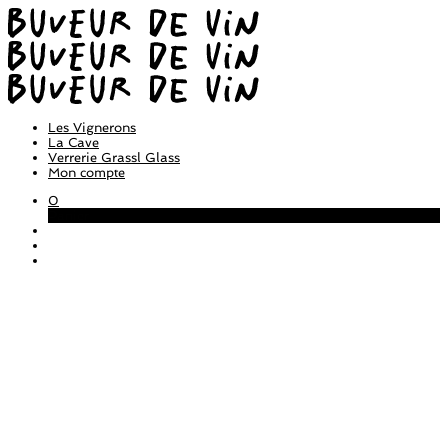
Les Vignerons
La Cave
Verrerie Grassl Glass
Mon compte
0
Panier