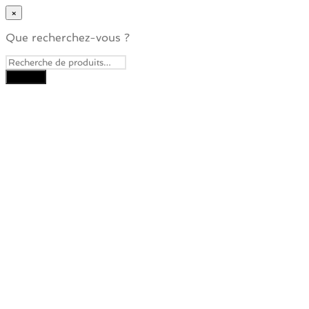
×
Que recherchez-vous ?
Close
this
module
Je veux recevoir la
Newsletter