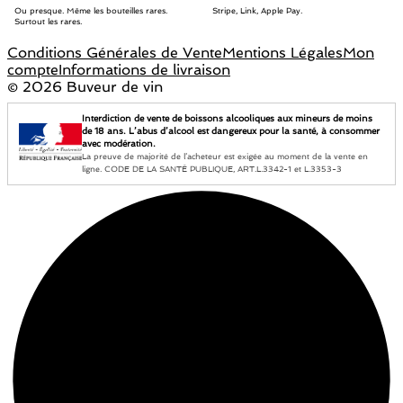
Ou presque. Même les bouteilles rares.
Stripe, Link, Apple Pay.
Surtout les rares.
Conditions Générales de Vente
Mentions Légales
Mon
compte
Informations de livraison
©
2026 Buveur de vin
Interdiction de vente de boissons alcooliques aux mineurs de moins
de 18 ans. L’abus d’alcool est dangereux pour la santé, à consommer
avec modération.
La preuve de majorité de l’acheteur est exigée au moment de la vente en
ligne. CODE DE LA SANTÉ PUBLIQUE, ART.L.3342-1 et L.3353-3