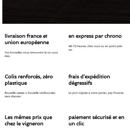
livraison france et
en express par chrono
union européenne
48-72 heures, chez vous ou en point pick-
up.
Vos bouteilles vous retrouvent là où vous
êtes.
Colis renforcés, zéro
frais d’expédition
plastique
dégressifs
Bouteille cassée = bouteille remboursée,
Le port s’ajuste à votre panier, pas l’inverse.
sans discuter.
Les mêmes prix que
paiement sécurisé et en
chez le vigneron
un clic