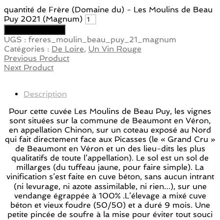
quantité de Frère (Domaine du) - Les Moulins de Beau
Puy 2021 (Magnum)
Ajouter au panier
UGS :
freres_moulin_beau_puy_21_magnum
Catégories :
De Loire
,
Un Vin Rouge
Previous Product
Next Product
Description
Pour cette cuvée Les Moulins de Beau Puy, les vignes
sont situées sur la commune de Beaumont en Véron,
en appellation Chinon, sur un coteau exposé au Nord
qui fait directement face aux Picasses (le « Grand Cru »
de Beaumont en Véron et un des lieu-dits les plus
qualitatifs de toute l’appellation). Le sol est un sol de
millarges (du tuffeau jaune, pour faire simple). La
vinification s’est faite en cuve béton, sans aucun intrant
(ni levurage, ni azote assimilable, ni rien…), sur une
vendange égrappée à 100% .L’élevage a mixé cuve
béton et vieux foudre (50/50) et a duré 9 mois. Une
petite pincée de soufre à la mise pour éviter tout souci