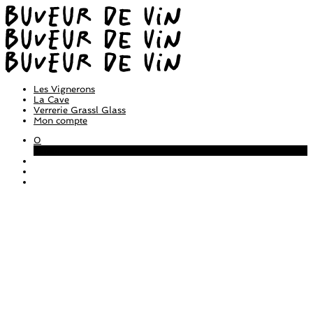
Les Vignerons
La Cave
Verrerie Grassl Glass
Mon compte
0
Panier