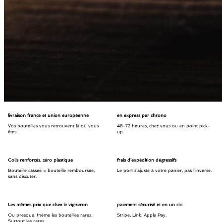
livraison france et union européenne
en express par chrono
Vos bouteilles vous retrouvent là où vous
48-72 heures, chez vous ou en point pick-
êtes.
up.
Colis renforcés, zéro plastique
frais d’expédition dégressifs
Bouteille cassée = bouteille remboursée,
Le port s’ajuste à votre panier, pas l’inverse.
sans discuter.
Les mêmes prix que chez le vigneron
paiement sécurisé et en un clic
Ou presque. Même les bouteilles rares.
Stripe, Link, Apple Pay.
Surtout les rares.