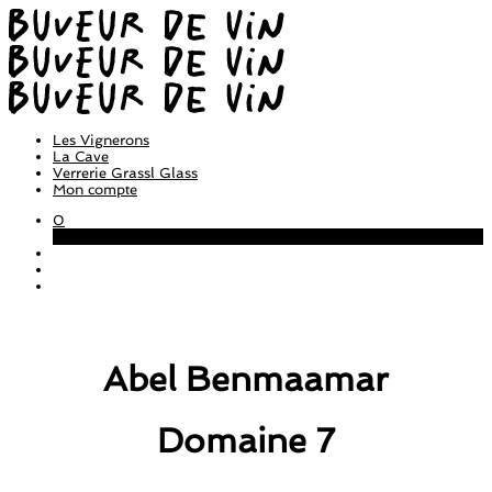
Les Vignerons
La Cave
Verrerie Grassl Glass
Mon compte
0
Panier
Abel Benmaamar
Domaine 7