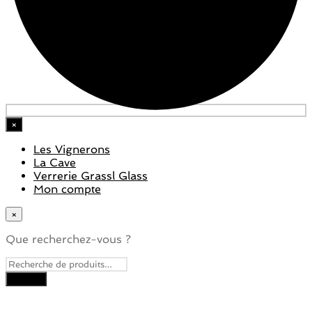
×
Les Vignerons
La Cave
Verrerie Grassl Glass
Mon compte
×
Que recherchez-vous ?
Close
this